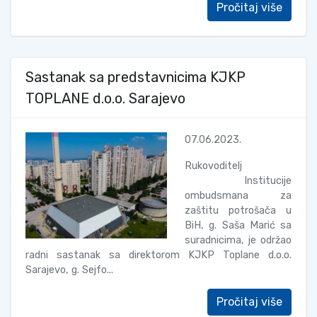
Pročitaj više
Sastanak sa predstavnicima KJKP
TOPLANE d.o.o. Sarajevo
07.06.2023.
Rukovoditelj
Institucije
ombudsmana za
zaštitu potrošača u
BiH, g. Saša Marić sa
suradnicima, je održao
radni sastanak sa direktorom KJKP Toplane d.o.o.
Sarajevo, g. Sejfo...
Pročitaj više