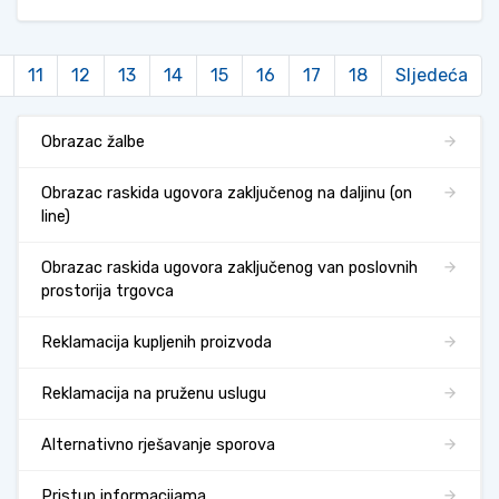
11
12
13
14
15
16
17
18
Sljedeća
Obrazac žalbe
Obrazac raskida ugovora zaključenog na daljinu (on
line)
Obrazac raskida ugovora zaključenog van poslovnih
prostorija trgovca
Reklamacija kupljenih proizvoda
Reklamacija na pruženu uslugu
Alternativno rješavanje sporova
Pristup informacijama