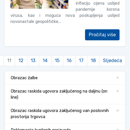
inflaciju cijena uslijed
pandemije korona
virusa, kao i moguća nova poskupljenja uslijed
novonastale geopolitičke...
Pročitaj više
11
12
13
14
15
16
17
18
Sljedeća
Obrazac žalbe
Obrazac raskida ugovora zaključenog na daljinu (on
line)
Obrazac raskida ugovora zaključenog van poslovnih
prostorija trgovca